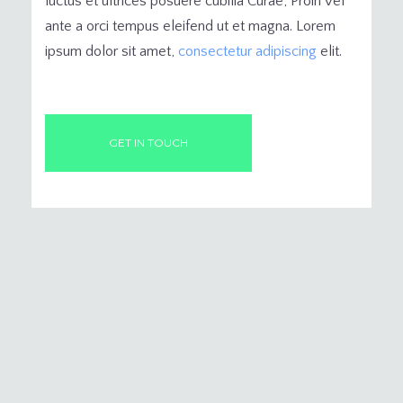
luctus et ultrices posuere cubilia Curae; Proin vel
ante a orci tempus eleifend ut et magna. Lorem
ipsum dolor sit amet,
consectetur adipiscing
elit.
GET IN TOUCH